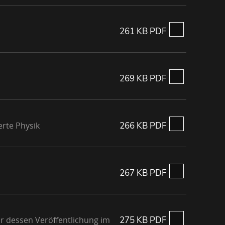
261 KB PDF
269 KB PDF
erte Physik
266 KB PDF
267 KB PDF
or dessen Veröffentlichung im
275 KB PDF