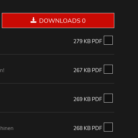
DOWNLOADS 0
279 KB PDF
n!
267 KB PDF
269 KB PDF
chinen
268 KB PDF