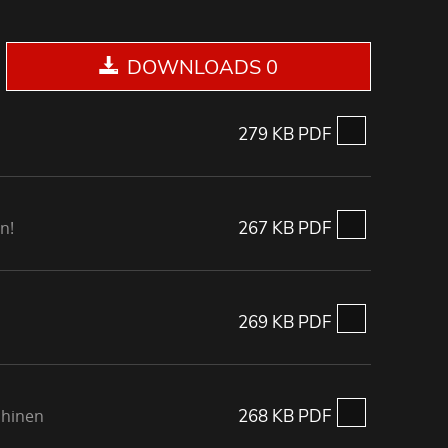
DOWNLOADS 0
279 KB PDF
n!
267 KB PDF
269 KB PDF
chinen
268 KB PDF