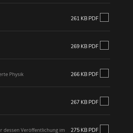
261 KB PDF
269 KB PDF
erte Physik
266 KB PDF
267 KB PDF
or dessen Veröffentlichung im
275 KB PDF